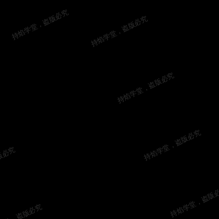
持焰学堂，盗版必究
持焰学堂，盗版必究
持焰学堂，盗版必究
持焰学堂，盗版必究
版必究
持焰学堂，盗版
学堂，盗版必究