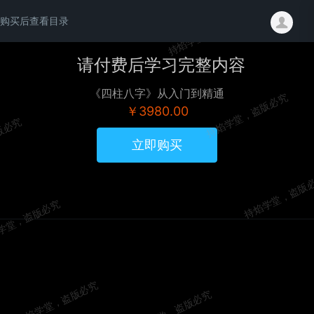
持焰学堂，盗版必究
购买后查看目录
请付费后学习完整内容
《四柱八字》从入门到精通
持焰学堂，盗版必究
￥3980.00
版必究
立即购买
持焰学堂，盗版
学堂，盗版必究
持焰学堂，盗版必究
持焰学堂，盗版必究