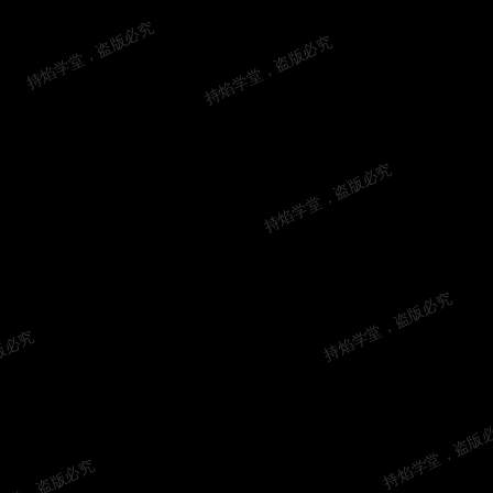
持焰学堂，盗版必究
持焰学堂，盗版必究
持焰学堂，盗版必究
持焰学堂，盗版必究
版必究
持焰学堂，盗版
学堂，盗版必究