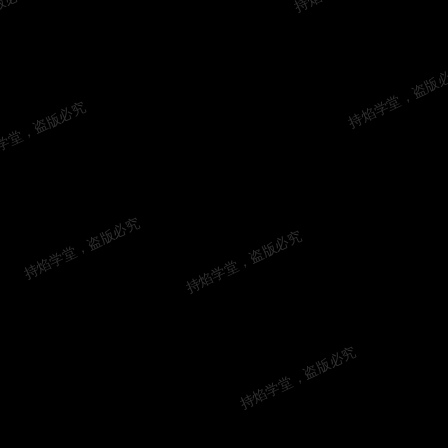
版必究
持焰学堂，盗版
学堂，盗版必究
持焰学堂，盗版必究
持焰学堂，盗版必究
持焰学堂，盗版必究