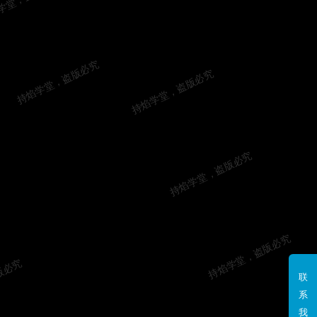
持焰学堂，盗版必究
持焰学堂，盗版必究
持焰学堂，盗版必究
持焰学堂，盗版必究
版必究
联
系
我