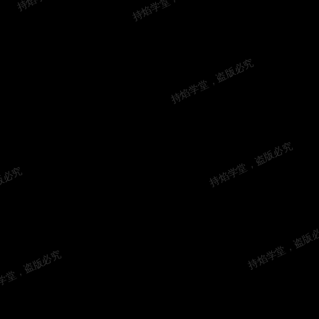
持焰学堂，盗版必究
持焰学堂，盗版必究
版必究
持焰学堂，盗版
学堂，盗版必究