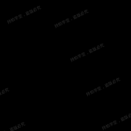
持焰学堂，盗版必究
持焰学堂，盗版必究
持焰学堂，盗版必究
持焰学堂，盗版必究
版必究
持焰学堂，盗版
学堂，盗版必究