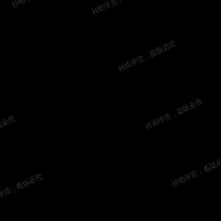
持焰学堂，盗版必究
持焰学堂，盗版必究
版必究
持焰学堂，盗版
学堂，盗版必究