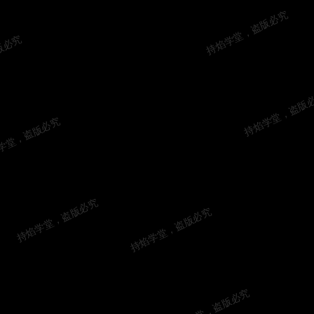
持焰学堂，盗版必究
版必究
持焰学堂，盗版
学堂，盗版必究
持焰学堂，盗版必究
持焰学堂，盗版必究
持焰学堂，盗版必究