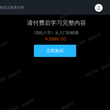
持焰学堂，盗版必究
购买后查看目录
请付费后学习完整内容
《四柱八字》从入门到精通
持焰学堂，盗版必究
￥3980.00
版必究
立即购买
持焰学堂，盗版
学堂，盗版必究
持焰学堂，盗版必究
持焰学堂，盗版必究