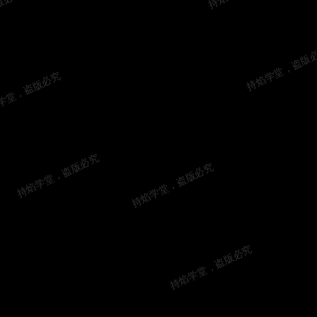
版必究
持焰学堂，盗版
学堂，盗版必究
持焰学堂，盗版必究
持焰学堂，盗版必究
持焰学堂，盗版必究