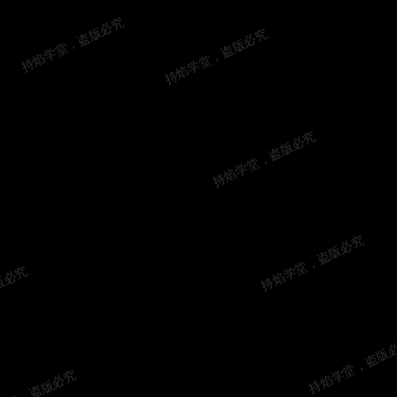
持焰学堂，盗版必究
持焰学堂，盗版必究
持焰学堂，盗版必究
持焰学堂，盗版必究
版必究
持焰学堂，盗版
学堂，盗版必究