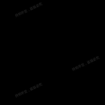
持焰学堂，盗版必究
持焰学堂，盗版必究
持焰学堂，盗版必究