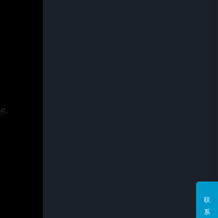
持焰学堂
持焰学堂，盗版必究
必究
持焰学堂
联
系