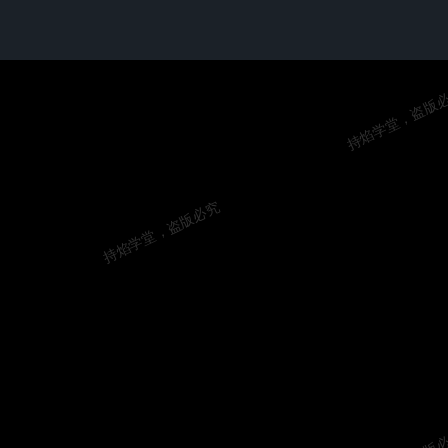
持焰学堂，盗版
持焰学堂，盗版必究