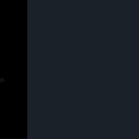
持焰学堂
持焰学堂，盗版必究
必究
持焰学堂