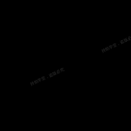
持焰学堂，盗版
持焰学堂，盗版必究