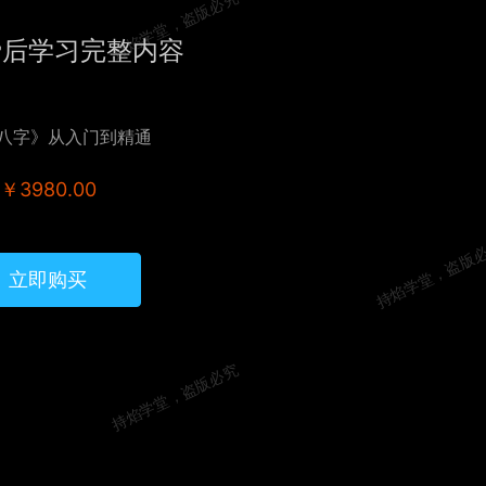
持焰学堂，盗版必究
费后学习完整内容
八字》从入门到精通
￥3980.00
持焰学堂，盗版
立即购买
持焰学堂，盗版必究