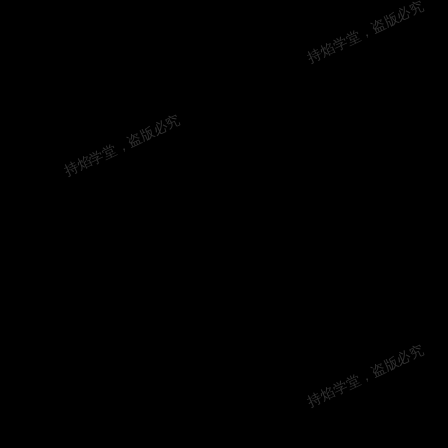
持焰学堂，盗版必究
持焰学堂，盗版必究
持焰学堂，盗版必究