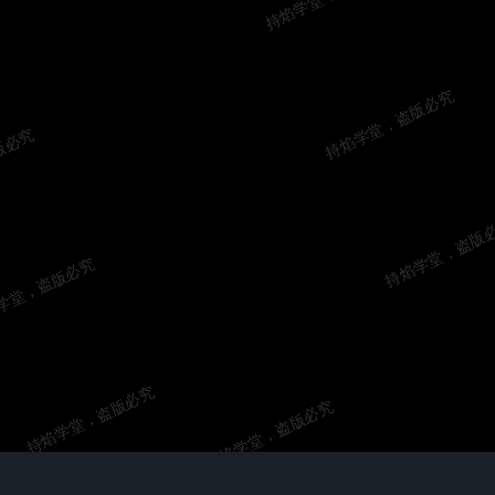
持焰学堂，盗版必究
版必究
持焰学堂，盗版
学堂，盗版必究
持焰学堂，盗版必究
持焰学堂，盗版必究