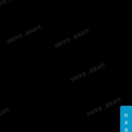
持焰学堂，盗版必究
持焰学堂，盗版必究
持焰学堂，盗版必究
持焰学堂，盗版必究
版必究
联
系
我