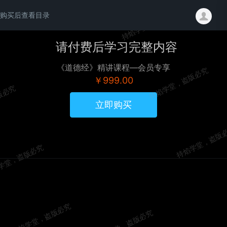
持焰学堂，盗版必究
购买后查看目录
请付费后学习完整内容
《道德经》精讲课程—会员专享
持焰学堂，盗版必究
￥999.00
版必究
立即购买
持焰学堂，盗版
学堂，盗版必究
持焰学堂，盗版必究
持焰学堂，盗版必究