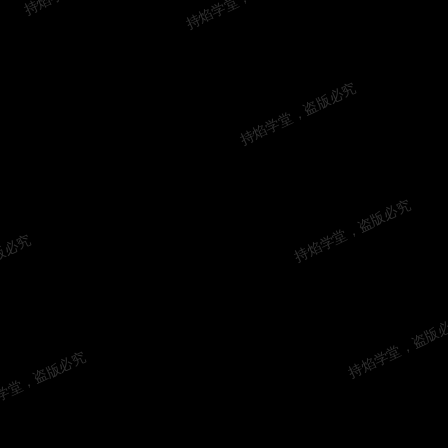
持焰学堂，盗版必究
持焰学堂，盗版必究
版必究
持焰学堂，盗版
学堂，盗版必究