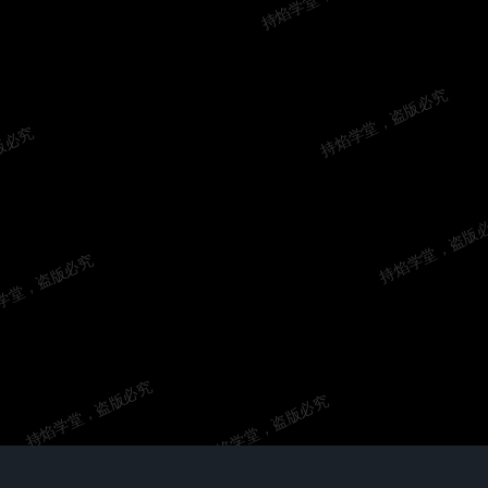
持焰学堂，盗版必究
版必究
持焰学堂，盗版
学堂，盗版必究
持焰学堂，盗版必究
持焰学堂，盗版必究