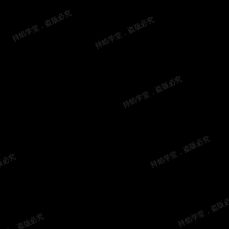
持焰学堂，盗版必究
持焰学堂，盗版必究
持焰学堂，盗版必究
持焰学堂，盗版必究
版必究
持焰学堂，盗版
学堂，盗版必究