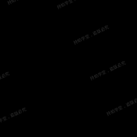
持焰学堂，盗版必究
持焰学堂，盗版必究
版必究
持焰学堂，盗版
学堂，盗版必究