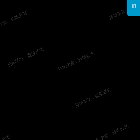
持焰学堂，盗版
们
学堂，盗版必究
持焰学堂，盗版必究
持焰学堂，盗版必究
持焰学堂，盗版必究
持焰学堂，盗版必究