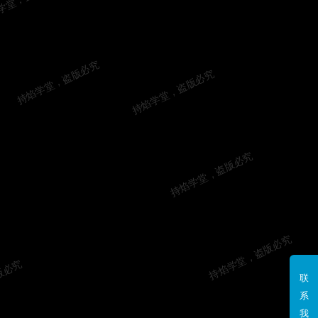
持焰学堂，盗版必究
持焰学堂，盗版必究
持焰学堂，盗版必究
持焰学堂，盗版必究
版必究
联
系
我