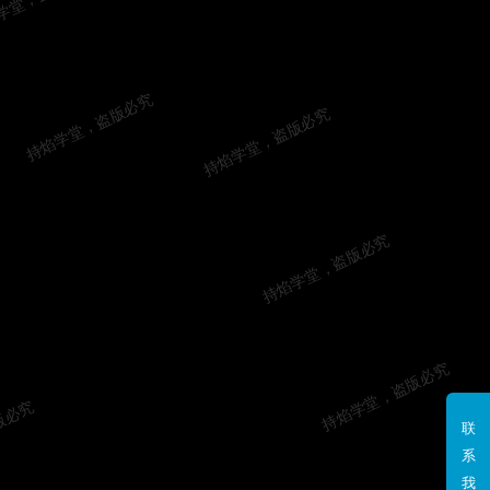
持焰学堂，盗版必究
持焰学堂，盗版必究
持焰学堂，盗版必究
持焰学堂，盗版必究
版必究
联
系
我