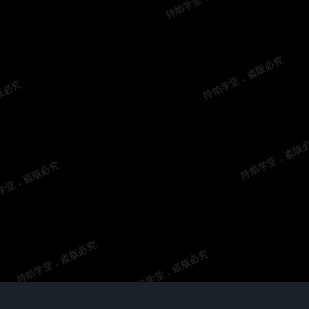
持焰学堂，盗版必究
版必究
持焰学堂，盗版
学堂，盗版必究
持焰学堂，盗版必究
持焰学堂，盗版必究