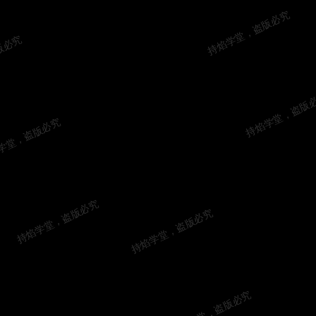
持焰学堂，盗版必究
版必究
持焰学堂，盗版
学堂，盗版必究
持焰学堂，盗版必究
持焰学堂，盗版必究
持焰学堂，盗版必究