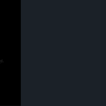
持焰学堂
持焰学堂，盗版必究
必究
持焰学堂