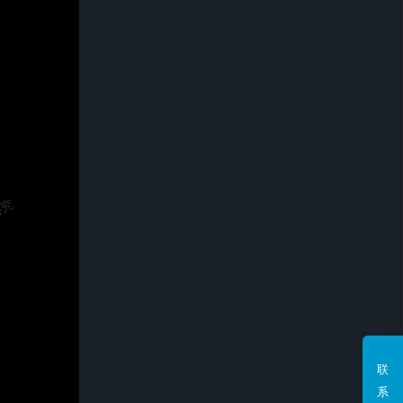
持焰学堂
持焰学堂，盗版必究
必究
持焰学堂
联
系