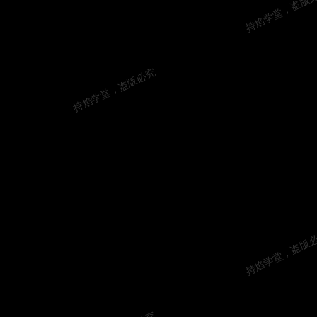
持焰学堂，盗版
持焰学堂，盗版必究
持焰学堂，盗版