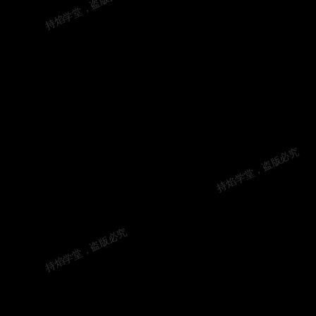
持焰学堂，盗版必究
持焰学堂，盗版必究
持焰学堂，盗版必究