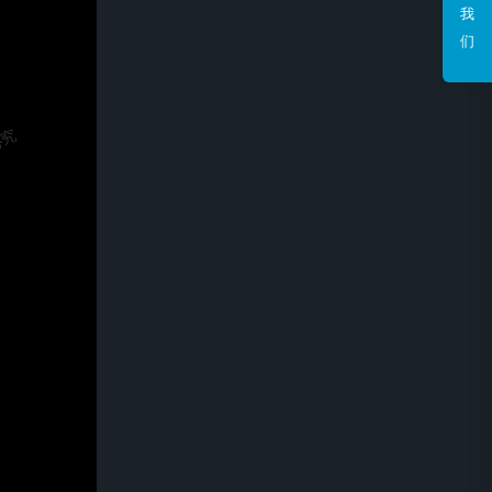
持焰学堂，盗版必究
我
们
必究
持焰学堂
持焰学堂，盗版必究