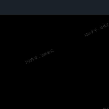
持焰学堂，盗版
持焰学堂，盗版必究