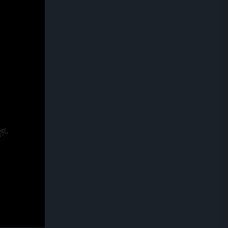
持焰学堂
持焰学堂，盗版必究
必究
持焰学堂