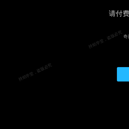
请付
持焰学堂，盗版必究
奇
持焰学堂，盗版必究