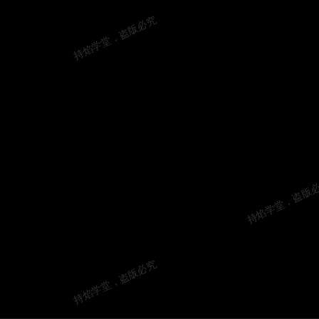
持焰学堂，盗版必究
持焰学堂，盗版
持焰学堂，盗版必究