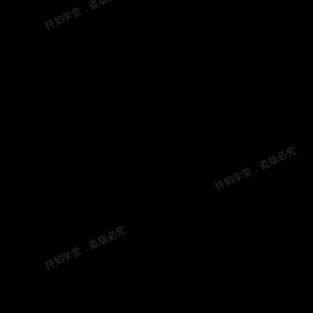
持焰学堂，盗版必究
持焰学堂，盗版必究
持焰学堂，盗版必究