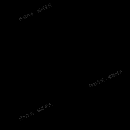
持焰学堂，盗版必究
持焰学堂，盗版必究
持焰学堂，盗版必究