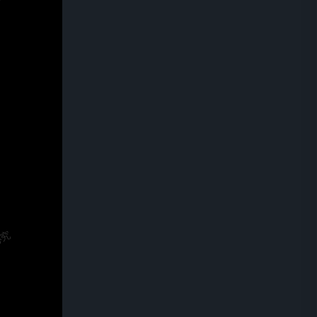
必究
持焰学堂
持焰学堂，盗版必究
必究