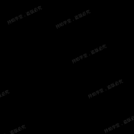
持焰学堂，盗版必究
持焰学堂，盗版必究
持焰学堂，盗版必究
持焰学堂，盗版必究
版必究
持焰学堂，盗版
学堂，盗版必究