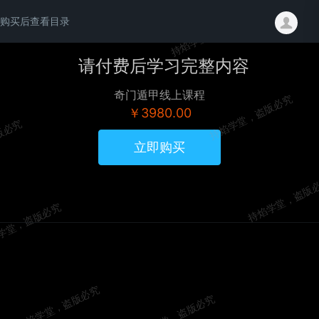
持焰学堂，盗版必究
购买后查看目录
请付费后学习完整内容
奇门遁甲线上课程
持焰学堂，盗版必究
￥3980.00
版必究
立即购买
持焰学堂，盗版
学堂，盗版必究
持焰学堂，盗版必究
持焰学堂，盗版必究