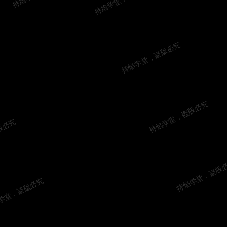
持焰学堂，盗版必究
持焰学堂，盗版必究
版必究
持焰学堂，盗版
学堂，盗版必究