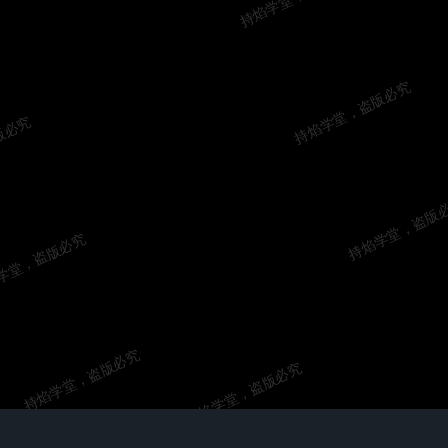
持焰学堂，盗版必究
版必究
持焰学堂，盗版
学堂，盗版必究
持焰学堂，盗版必究
持焰学堂，盗版必究