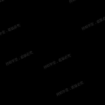
版必究
持焰学堂，盗版
学堂，盗版必究
持焰学堂，盗版必究
持焰学堂，盗版必究
持焰学堂，盗版必究