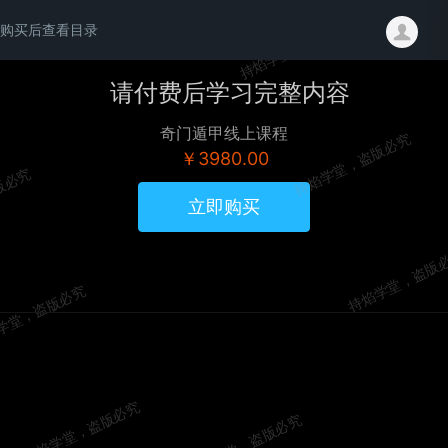
持焰学堂，盗版必究
购买后查看目录
请付费后学习完整内容
奇门遁甲线上课程
持焰学堂，盗版必究
￥3980.00
版必究
立即购买
持焰学堂，盗版
学堂，盗版必究
持焰学堂，盗版必究
持焰学堂，盗版必究