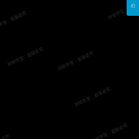
持焰学堂，盗版
们
学堂，盗版必究
持焰学堂，盗版必究
持焰学堂，盗版必究
持焰学堂，盗版必究
持焰学堂，盗版必究