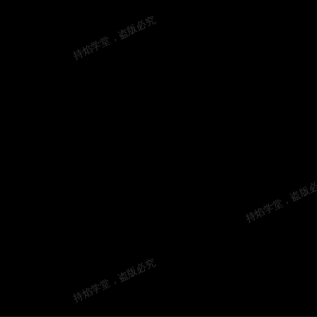
持焰学堂，盗版必究
持焰学堂，盗版
持焰学堂，盗版必究