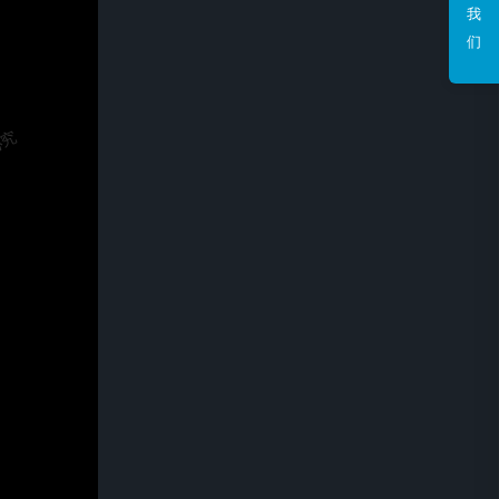
持焰学堂，盗版必究
我
们
必究
持焰学堂
持焰学堂，盗版必究