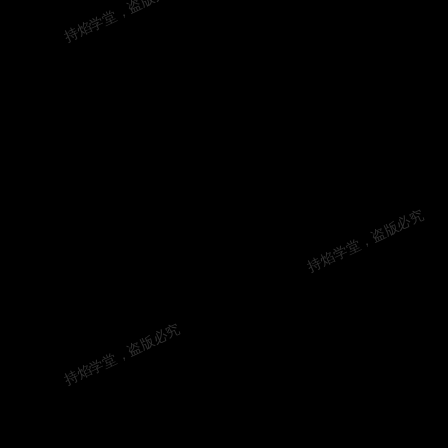
持焰学堂，盗版必究
持焰学堂，盗版必究
持焰学堂，盗版必究