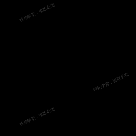
持焰学堂，盗版必究
持焰学堂，盗版必究
持焰学堂，盗版必究