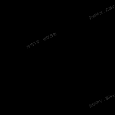
持焰学堂，盗版
持焰学堂，盗版必究
持焰学堂，盗版