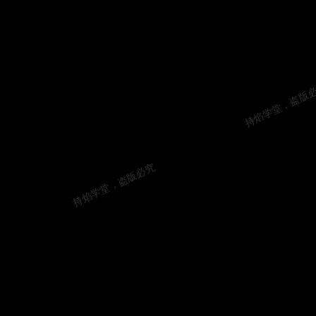
持焰学堂，盗版
持焰学堂，盗版必究