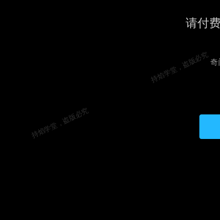
请付
持焰学堂，盗版必究
奇
持焰学堂，盗版必究