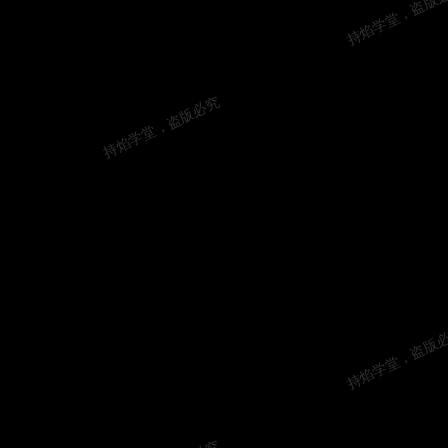
持焰学堂，盗版
持焰学堂，盗版必究
持焰学堂，盗版