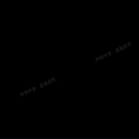
持焰学堂，盗版必究
持焰学堂，盗版必究