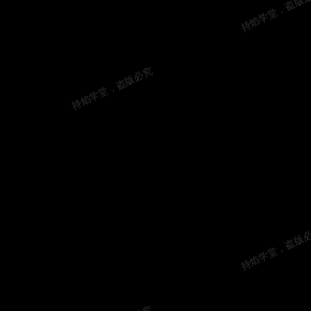
持焰学堂，盗版
持焰学堂，盗版必究
持焰学堂，盗版