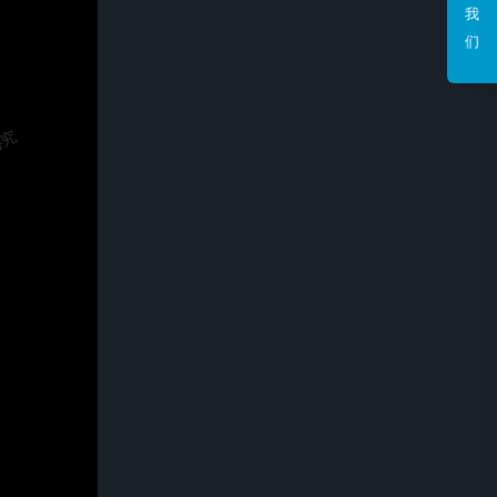
持焰学堂，盗版必究
我
们
必究
持焰学堂
持焰学堂，盗版必究