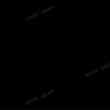
持焰学堂，盗版必究
持焰学堂，盗版
持焰学堂，盗版必究