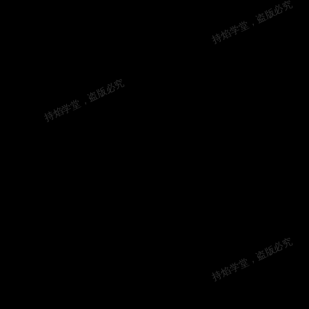
持焰学堂，盗版必究
持焰学堂，盗版必究
持焰学堂，盗版必究