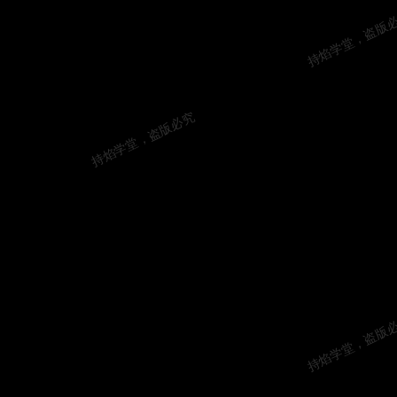
持焰学堂，盗版
持焰学堂，盗版必究
持焰学堂，盗版