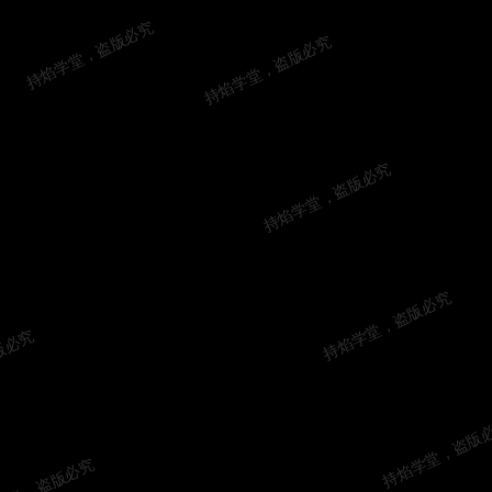
持焰学堂，盗版必究
持焰学堂，盗版必究
持焰学堂，盗版必究
持焰学堂，盗版必究
版必究
持焰学堂，盗版
学堂，盗版必究