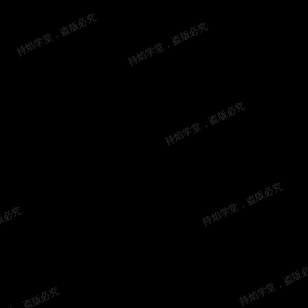
持焰学堂，盗版必究
持焰学堂，盗版必究
持焰学堂，盗版必究
持焰学堂，盗版必究
版必究
持焰学堂，盗版
学堂，盗版必究