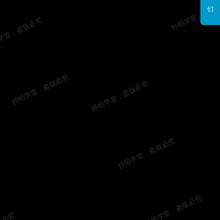
持焰学堂，盗版
们
学堂，盗版必究
持焰学堂，盗版必究
持焰学堂，盗版必究
持焰学堂，盗版必究
持焰学堂，盗版必究