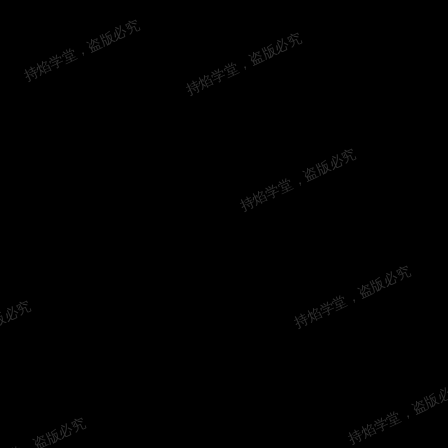
持焰学堂，盗版必究
持焰学堂，盗版必究
持焰学堂，盗版必究
持焰学堂，盗版必究
版必究
持焰学堂，盗版
学堂，盗版必究