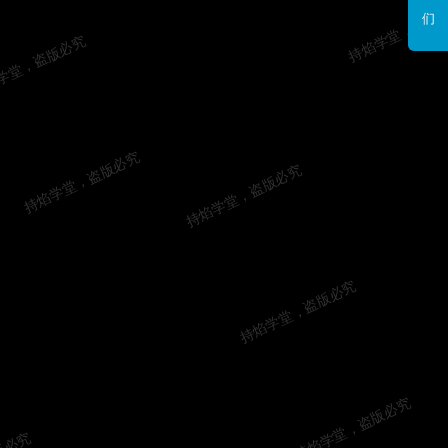
持焰学堂，盗版
们
学堂，盗版必究
持焰学堂，盗版必究
持焰学堂，盗版必究
持焰学堂，盗版必究
持焰学堂，盗版必究