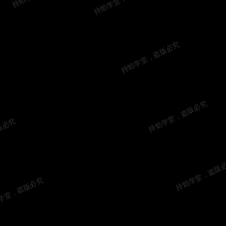
持焰学堂，盗版必究
持焰学堂，盗版必究
版必究
持焰学堂，盗版
学堂，盗版必究