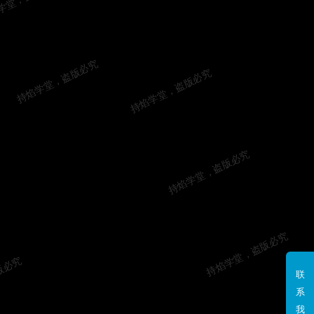
持焰学堂，盗版必究
持焰学堂，盗版必究
持焰学堂，盗版必究
持焰学堂，盗版必究
版必究
联
系
我