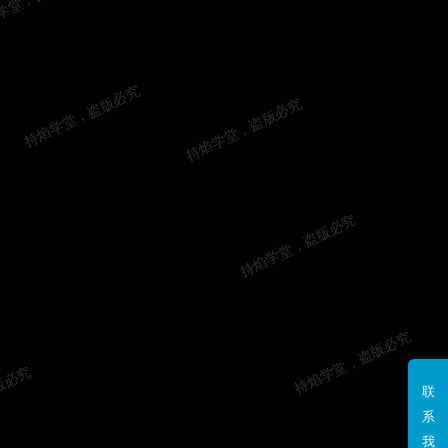
持焰学堂，盗版必究
持焰学堂，盗版必究
持焰学堂，盗版必究
持焰学堂，盗版必究
版必究
联
系
我