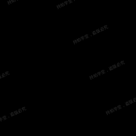
持焰学堂，盗版必究
持焰学堂，盗版必究
版必究
持焰学堂，盗版
学堂，盗版必究