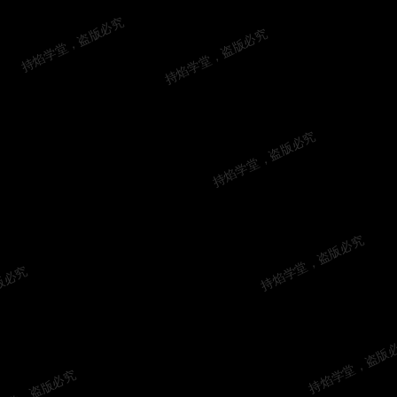
持焰学堂，盗版必究
持焰学堂，盗版必究
持焰学堂，盗版必究
持焰学堂，盗版必究
版必究
持焰学堂，盗版
学堂，盗版必究