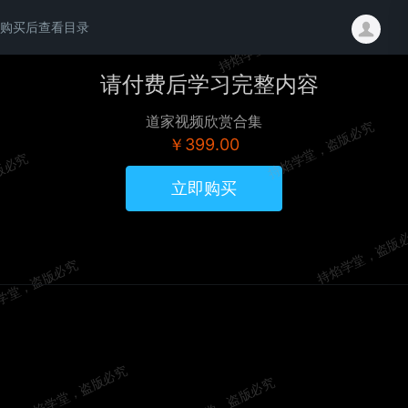
持焰学堂，盗版必究
购买后查看目录
请付费后学习完整内容
道家视频欣赏合集
持焰学堂，盗版必究
￥399.00
版必究
立即购买
持焰学堂，盗版
学堂，盗版必究
持焰学堂，盗版必究
持焰学堂，盗版必究