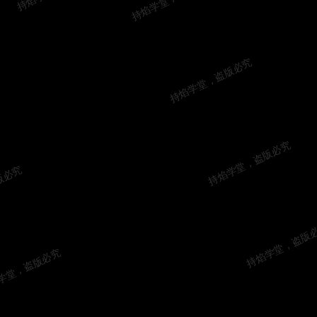
持焰学堂，盗版必究
持焰学堂，盗版必究
版必究
持焰学堂，盗版
学堂，盗版必究