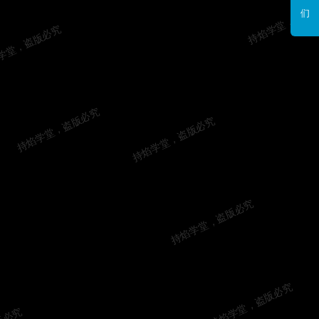
持焰学堂，盗版
们
学堂，盗版必究
持焰学堂，盗版必究
持焰学堂，盗版必究
持焰学堂，盗版必究
持焰学堂，盗版必究