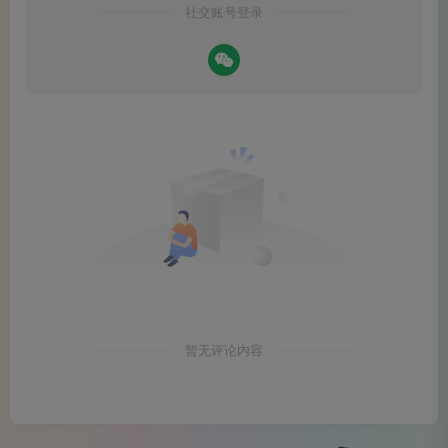
骨。
社交账号登录
暂无评论内容
三泡茶毕，手边的茶凉了又续，续了又凉，不知不觉竟
已过去两个多时辰。窗外的天色暗了下来，茶室里的灯光却
显得更暖了。在座诸君虽是新识，却像是相交多年的老友。