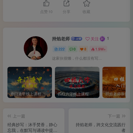
根。原来在座诸君中，竟有好几位是从事文化传播工作的，
有人做过中法文化交流项目，有人把中国武术介绍到了北
点赞
10
分享
收藏
美，还有人正在将中国文化译介到欧洲。大家素昧平生，却
都在各自的领域里，为中华传统文化的发扬光大贡献着一份
心力。茶汤在杯中微微荡漾，映着灯光，竟像是有温度的琥
1
持焰老师
关注
珀。
222
0
8
1.9W+
这家伙很懒，什么都没有写...
奇门遁甲线上课程
四柱八字线上课程
上一篇
下一篇
经典抄写：沐手焚香，静心
持焰老师，跨文化交流践行
忘我，在默写与诵读中提升
者