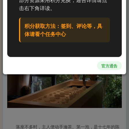
枝枯荷斜斜插着，说不出的清雅。主人崧月先生早已在茶席
击右下角详读。
前等候，见客来，含笑让座。在座诸君，来自五湖四海，彼
此多不相识，却因这一场茶局，缘聚于此。
积分获取方法：签到、评论等，具
体请看个任务中心
官方通告
落座不多时，主人便动手瀹茶。第一泡，是十七年的陈