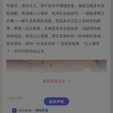
年普洱。沸水注入，茶叶在水中缓缓舒展，像是沉睡多年忽
然苏醒。茶汤倾入公道杯，色泽红浓如琥珀，一股陈香随之
升腾——那不是新茶的清扬，而是岁月沉淀之后特有的醇
厚，带着一点点樟香，又像是老木头的味道，沉静而内敛。
举杯细品，茶汤入口柔顺，滑过舌面时有一种绵密的质感，
回甘悠长。席间一位先生轻叹：“这茶有故事。”众人都笑
了，却不约而同地点头。
展开阅读全文
©
版权声明
版权声明
本站名称：
持焰学堂
1