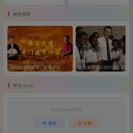
修为
相关推荐
第三泡，是一款十七年的陈年岩茶。这是三道茶中香气
最为张扬的一道。沸水高冲，浓郁的香气瞬间充满整个茶室
——是典型的岩韵，带着花果香，又有一丝矿石的清凉感，
层次复杂而变化多端。入口霸道，茶汤劲道十足，却又不失
圆润，那股香气仿佛能顺着喉咙一直往下走，直抵肺腑。主
人说，岩茶讲究“香、清、甘、活”，这款茶经过十七年的转
持焰学堂搭建奇门直播讲堂，引网友现场称奇
持
化，最初的锐气已经褪去，留下来的是更加深邃的韵味。席
间一位道友忽然说起自己在国外的一次经历——他带了几款
评论
抢沙发
中国茶去参加一个国际文化交流活动，原本担心外国人喝不
惯，没想到反响出奇地好。有位外国朋友喝完岩茶之后，用
不太流利的中文说：“这个茶，有骨头。”众人先是一愣，随
请登录后发表评论
后都会意地笑了起来。确实，岩茶那股独特的岩韵，不正是
登录
注册
“有骨头”吗？那是一种内在的力量，一种不可被驯服的风