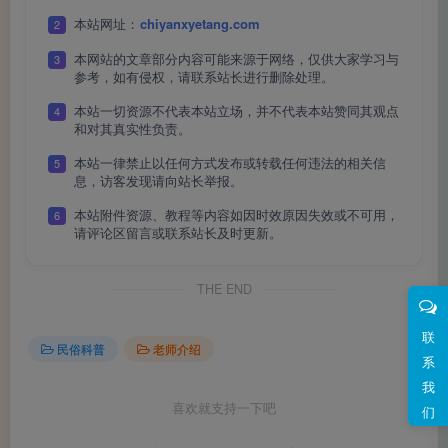
本站网址：
chiyanxyetang.com
2
本网站的文章部分内容可能来源于网络，仅供大家学习与
3
参考，如有侵权，请联系站长进行删除处理。
本站一切资源不代表本站立场，并不代表本站赞同其观点
4
第二泡，换了一款十七年的老白茶。与普洱的醇厚不
和对其真实性负责。
同，这白茶香气的层次更加细腻。第一道水下去，飘出来的
本站一律禁止以任何方式发布或转载任何违法的相关信
5
是淡淡的药香，有点像甘草，又有点像陈皮；第二道水，枣
息，访客发现请向站长举报。
香渐渐透了出来，甜而不腻，温暖而妥帖。主人一边斟茶，
本站附件资源、教程等内容如因时效原因失效或不可用，
6
请评论区留言或联系站长及时更新。
一边说起这款茶当年采摘时的天气，说起它这些年在南方仓
储中慢慢转化的过程。在座有人来自北京，有人来自上海，
THE END
还有从深圳专程赶来的，平日里隔着千里万里，此刻却围坐
一席，聊着同一杯茶的故事。说来也奇，茶桌上的话题自然
联
民俗科普
老师介绍
而然地就从茶本身，流淌到了更广阔的地方——有人说起日
系
我
本的茶道，说起它与中华茶文化的渊源；有人聊到英国下午
喜欢就支持一下吧
们
茶在全球的传播，聊到文化如何跨越山海，在他乡落地生