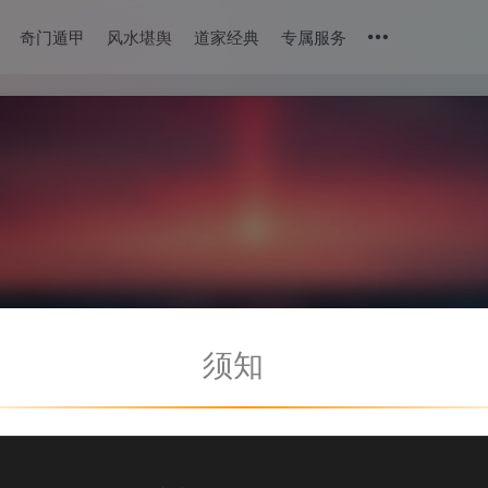
奇门遁甲
风水堪舆
道家经典
专属服务
须知