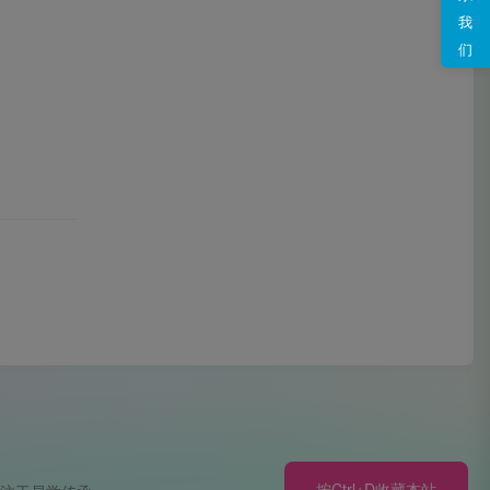
我
们
按Ctrl+D收藏本站