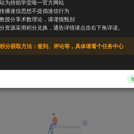
站为持焰学堂唯一官方网站
传播迷信思想不提倡迷信行为
教授分享术数理论，请谨慎甄别
分资源采用积分兑换，通告详情请点击右下角详读。
积分获取方法：签到、评论等，具体请看个任务中心
文章
0
收藏
0
评论
0
粉丝
0