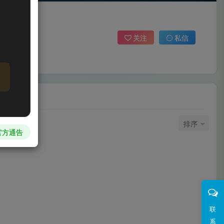
关注
私信
排序
官方通告
联
系