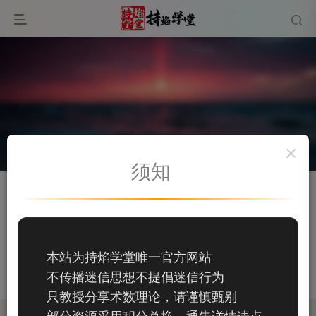
须知
关注
私信
金沐，
105
本站为持焰学堂唯一官方网站
105
不传播迷信思想不提倡迷信行为
这家伙很懒，什么都没有写...
只教授分享术数理论，请谨慎甄别
部分资源采用积分兑换，通告详情请点