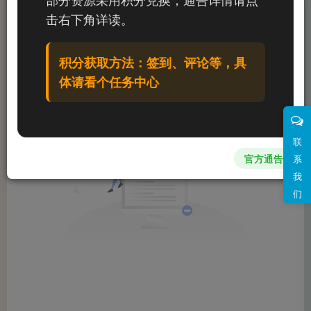
文章
0
收藏
0
评论
0
粉丝
0
击右下角详读。
发布
排序
0
积分获取方法：签到、评论等，具
体请看个任务中心
联
官方通告
系
我
们