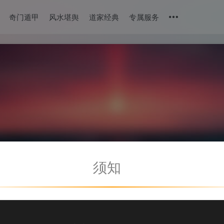
奇门遁甲
风水堪舆
道家经典
专属服务
须知