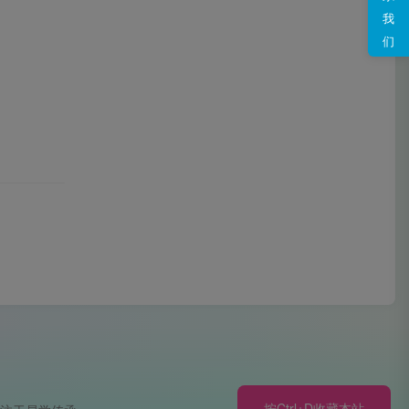
我
们
按Ctrl+D收藏本站