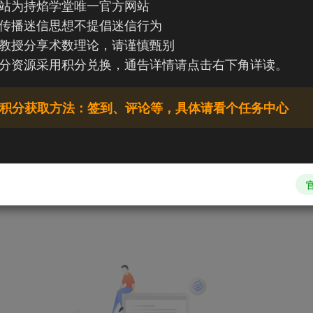
站为持焰学堂唯一官方网站
传播迷信思想不提倡迷信行为
教授分享术数理论，请谨慎甄别
分资源采用积分兑换，通告详情请点击右下角详读。
积分获取方法：签到、评论等，具体请看个任务中心
文章
0
收藏
0
评论
0
粉丝
0