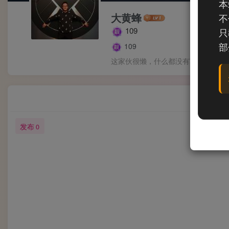
本
大黄蜂
不
109
只
部
109
这家伙很懒，什么都没有写...
发布
0