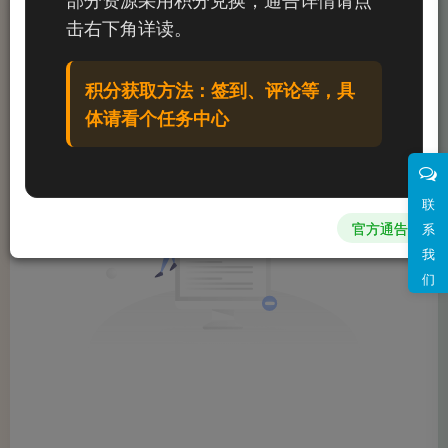
文章
0
收藏
3
评论
0
粉丝
0
击右下角详读。
发布
排序
0
积分获取方法：签到、评论等，具
体请看个任务中心
联
官方通告
系
我
们