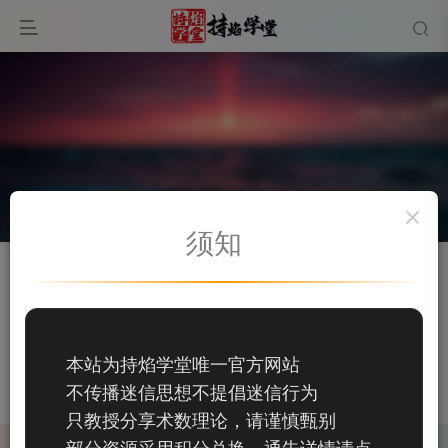
须知
关注
私信
奕星
11
本站为持焰学堂唯一官方网站
11
不传播迷信思想不提倡迷信行为
这家伙很懒，什么都没有写...
只教授分享术数理论，请谨慎甄别
部分资源采用积分兑换，通告详情请点