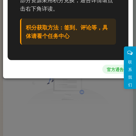
文章
0
收藏
0
评论
0
粉丝
0
击右下角详读。
发布
排序
0
积分获取方法：签到、评论等，具
体请看个任务中心
联
官方通告
系
我
们