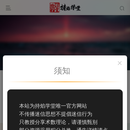
须知
关注
私信
用户96915202
126
本站为持焰学堂唯一官方网站
126
不传播迷信思想不提倡迷信行为
这家伙很懒，什么都没有写...
只教授分享术数理论，请谨慎甄别
部分资源采用积分兑换，通告详情请点