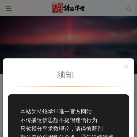
须知
关注
私信
静默
135
本站为持焰学堂唯一官方网站
135
不传播迷信思想不提倡迷信行为
这家伙很懒，什么都没有写...
只教授分享术数理论，请谨慎甄别
部分资源采用积分兑换，通告详情请点