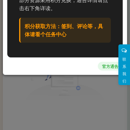
文章
0
收藏
0
评论
0
粉丝
0
击右下角详读。
发布
排序
0
积分获取方法：签到、评论等，具
体请看个任务中心
联
官方通告
系
我
们