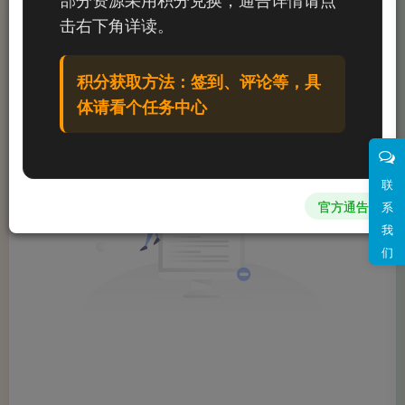
文章
0
收藏
0
评论
0
粉丝
0
击右下角详读。
发布
排序
0
积分获取方法：签到、评论等，具
体请看个任务中心
联
官方通告
系
我
们