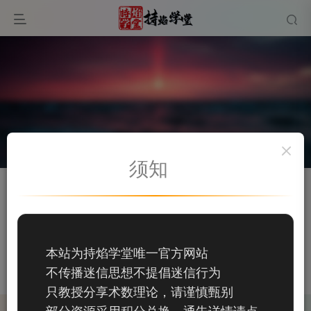
须知
关注
私信
思羽果果
149
本站为持焰学堂唯一官方网站
149
不传播迷信思想不提倡迷信行为
这家伙很懒，什么都没有写...
只教授分享术数理论，请谨慎甄别
部分资源采用积分兑换，通告详情请点