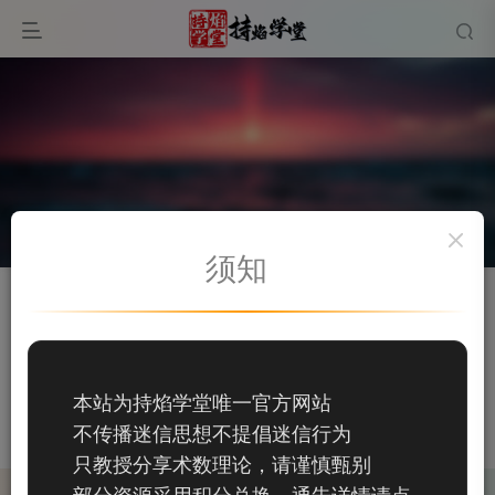
须知
关注
私信
黄甫笑吟
151
本站为持焰学堂唯一官方网站
151
不传播迷信思想不提倡迷信行为
这家伙很懒，什么都没有写...
只教授分享术数理论，请谨慎甄别
部分资源采用积分兑换，通告详情请点