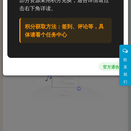
文章
0
收藏
0
评论
0
粉丝
0
击右下角详读。
发布
排序
0
积分获取方法：签到、评论等，具
体请看个任务中心
联
官方通告
系
我
们