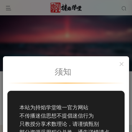
须知
关注
私信
匡君-全际生活·家
156
本站为持焰学堂唯一官方网站
156
不传播迷信思想不提倡迷信行为
这家伙很懒，什么都没有写...
只教授分享术数理论，请谨慎甄别
部分资源采用积分兑换，通告详情请点