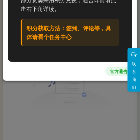
文章
0
收藏
0
评论
0
粉丝
0
击右下角详读。
发布
排序
0
积分获取方法：签到、评论等，具
体请看个任务中心
联
官方通告
系
我
们