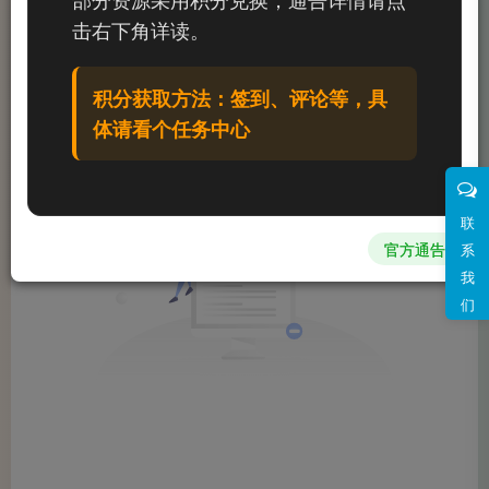
文章
0
收藏
0
评论
0
粉丝
0
击右下角详读。
发布
排序
0
积分获取方法：签到、评论等，具
体请看个任务中心
联
官方通告
系
我
们