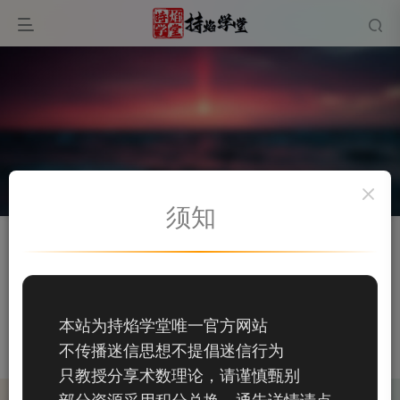
须知
关注
私信
唐洁
16
本站为持焰学堂唯一官方网站
16
不传播迷信思想不提倡迷信行为
这家伙很懒，什么都没有写...
只教授分享术数理论，请谨慎甄别
部分资源采用积分兑换，通告详情请点