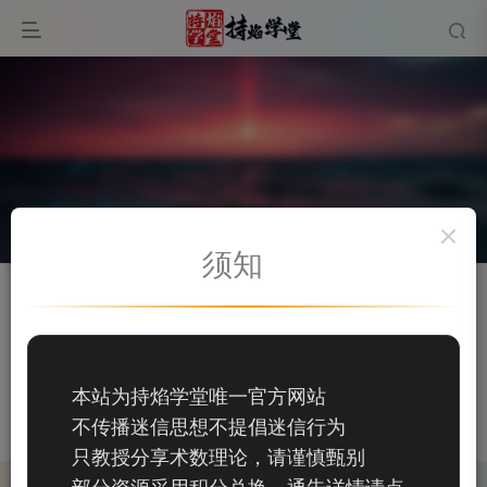
须知
关注
私信
桂凤
165
本站为持焰学堂唯一官方网站
165
不传播迷信思想不提倡迷信行为
这家伙很懒，什么都没有写...
只教授分享术数理论，请谨慎甄别
部分资源采用积分兑换，通告详情请点