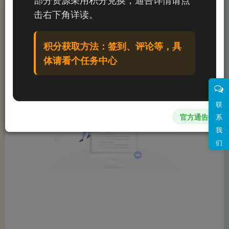
文章
0
收藏
0
评论
0
粉丝
0
击右下角详读。
发布
排序
0
积分获取方法：签到、评论等，具
体请看个任务中心
联
官方通告
系
我
们