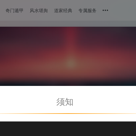
奇门遁甲
风水堪舆
道家经典
专属服务
须知