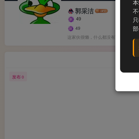
本
郭采洁
不
49
只
部
49
这家伙很懒，什么都没有写...
发布
0