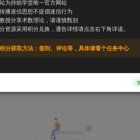
站为持焰学堂唯一官方网站
传播迷信思想不提倡迷信行为
教授分享术数理论，请谨慎甄别
分资源采用积分兑换，通告详情请点击右下角详读。
积分获取方法：签到、评论等，具体请看个任务中心
文章
0
收藏
0
评论
0
粉丝
0