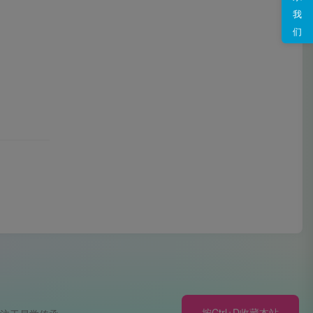
我
们
按Ctrl+D收藏本站