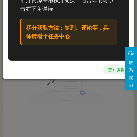
文章
0
收藏
0
评论
0
粉丝
0
击右下角详读。
发布
排序
0
积分获取方法：签到、评论等，具
体请看个任务中心
联
官方通告
系
我
们