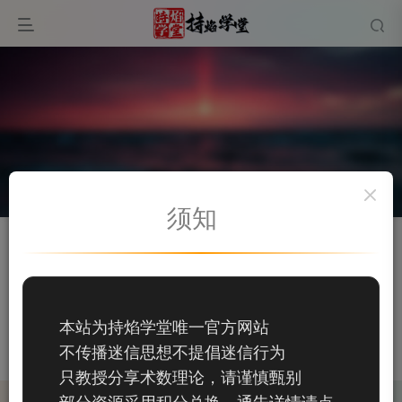
须知
关注
私信
吁茹
50
本站为持焰学堂唯一官方网站
50
不传播迷信思想不提倡迷信行为
这家伙很懒，什么都没有写...
只教授分享术数理论，请谨慎甄别
部分资源采用积分兑换，通告详情请点