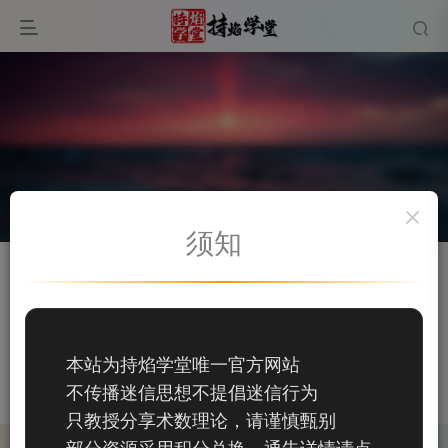
须知
关注
私信
星空
59
本站为持焰学堂唯一官方网站
59
不传播迷信思想不提倡迷信行为
这家伙很懒，什么都没有写...
只教授分享术数理论，请谨慎甄别
部分资源采用积分兑换，通告详情请点