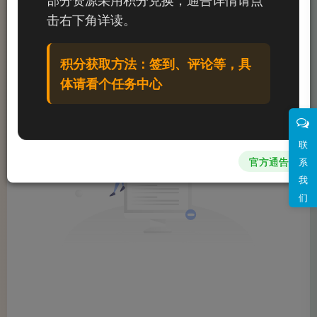
文章
0
收藏
0
评论
0
粉丝
0
击右下角详读。
发布
排序
0
积分获取方法：签到、评论等，具
体请看个任务中心
联
官方通告
系
我
们