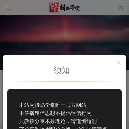
须知
关注
私信
bingo
70
本站为持焰学堂唯一官方网站
70
不传播迷信思想不提倡迷信行为
这家伙很懒，什么都没有写...
只教授分享术数理论，请谨慎甄别
部分资源采用积分兑换，通告详情请点