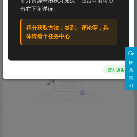
文章
0
收藏
0
评论
0
粉丝
0
击右下角详读。
发布
排序
0
积分获取方法：签到、评论等，具
体请看个任务中心
联
官方通告
系
我
们