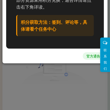
文章
0
收藏
0
评论
0
粉丝
0
击右下角详读。
发布
排序
0
积分获取方法：签到、评论等，具
体请看个任务中心
联
官方通告
系
我
们