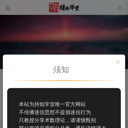
须知
关注
私信
宝马王彦13371166368
82
本站为持焰学堂唯一官方网站
82
不传播迷信思想不提倡迷信行为
这家伙很懒，什么都没有写...
只教授分享术数理论，请谨慎甄别
部分资源采用积分兑换，通告详情请点