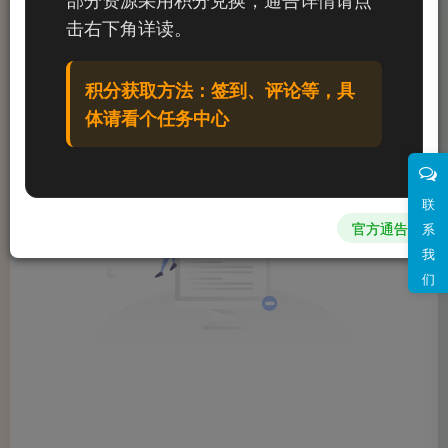
文章
0
收藏
0
评论
0
粉丝
0
击右下角详读。
发布
排序
0
积分获取方法：签到、评论等，具
体请看个任务中心
联
官方通告
系
我
们