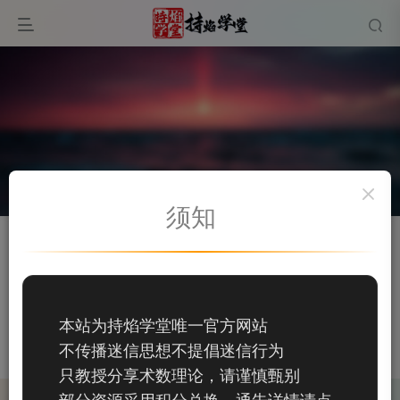
须知
关注
私信
用户15243429
90
本站为持焰学堂唯一官方网站
90
不传播迷信思想不提倡迷信行为
这家伙很懒，什么都没有写...
只教授分享术数理论，请谨慎甄别
部分资源采用积分兑换，通告详情请点