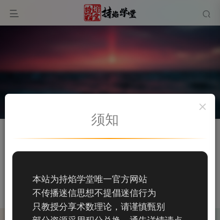
须知
关注
私信
DYZ第一章
92
本站为持焰学堂唯一官方网站
92
不传播迷信思想不提倡迷信行为
这家伙很懒，什么都没有写...
只教授分享术数理论，请谨慎甄别
部分资源采用积分兑换，通告详情请点