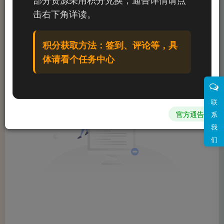
文章
0
收藏
0
评论
0
粉丝
0
击右下角详读。
发布
排序
0
积分获取方法：签到、评论等，具
体请看个任务中心
联
官方通告
系
我
们