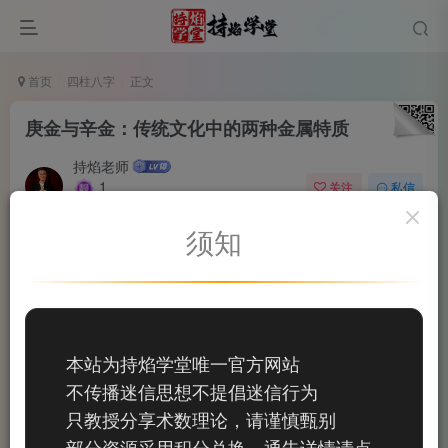
首页
四柱八字
正文
庚金与辛金：传统文化中的两种金属特质
持焰老师
1
关注
私信
2个月前更新
须知
0
67
14
在中国传统文化中，五行学说是一种观察和描述世界运
行规律的思维方式。其中，“金”这一行又被细分为庚金和辛
金，分别代表两种不同类型的金属特质。下面我们从文化角
本站为持焰学堂唯一官方网站
度来了解它们的区别与特点。
不传播迷信思想不提倡迷信行为
只教授分享术数理论，请谨慎甄别
部分资源采用积分兑换，通告详情请点