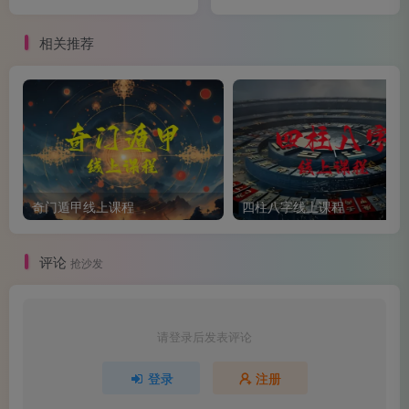
相关推荐
辛金：精巧可动的小金属
辛金属于“阴金”，同样对应西方。辛金代表的是小型、
奇门遁甲线上课程
四柱八字线上课程
可移动的金属物品——首饰、小装饰品、精细的金属器具
等。
评论
抢沙发
请登录后发表评论
性格倾向：辛金特质的人常被描述为“叛逆”。与庚金的
外显刚硬不同，辛金更多表现为不喜被约束、爱打破常规。
登录
注册
在传统分析中，辛金处于有利状态时可以成为能工巧匠或创