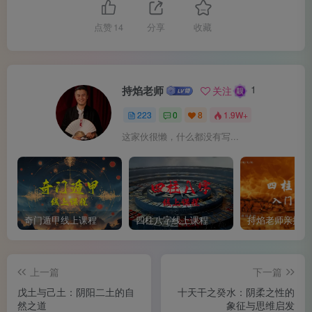
锐，在心理上和物理上对家人（尤其有儿童的家庭）都存在
点赞
14
分享
收藏
安全隐患。即使个人喜欢，也需考虑家庭整体的安全和舒
适。
1
持焰老师
关注
223
0
8
1.9W+
这家伙很懒，什么都没有写...
奇门遁甲线上课程
四柱八字线上课程
上一篇
下一篇
戊土与己土：阴阳二土的自
十天干之癸水：阴柔之性的
然之道
象征与思维启发