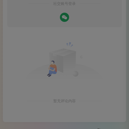
新人才；处于不利状态时则可能因叛逆而犯错。
社交账号登录
物品归类：一般的小金属饰品、手串、小型工具等属于
辛金范畴。特别贵重的大件金器或名表，在传统分类中可能
归入其他类别（如“直符”代表家中贵重物品），而非简单归
为辛金。
两者对比一览
暂无评论内容