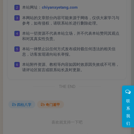
本站网址：
chiyanxyetang.com
2
本网站的文章部分内容可能来源于网络，仅供大家学习与
3
参考，如有侵权，请联系站长进行删除处理。
本站一切资源不代表本站立场，并不代表本站赞同其观点
4
和对其真实性负责。
本站一律禁止以任何方式发布或转载任何违法的相关信
5
息，访客发现请向站长举报。
职业倾向：这种刚硬特质既可以用于维护正义（如警务
工作需要的果敢坚毅），也可能走向反面。传统文化中用“小
本站附件资源、教程等内容如因时效原因失效或不可用，
6
请评论区留言或联系站长及时更新。
白虎”来称呼庚金，正是因为它兼具“刚正”与“凶猛”的双面性
——用对了是保护他人的力量，用偏了则可能显得粗暴或不
THE END
服管束。
联
四柱八字
奇门遁甲
系
我
物品提醒：传统观点建议，家中不宜随意悬挂刀剑等尖
喜欢就支持一下吧
们
锐金属饰品，并非出于迷信，而是因为这些物品形态锋利尖