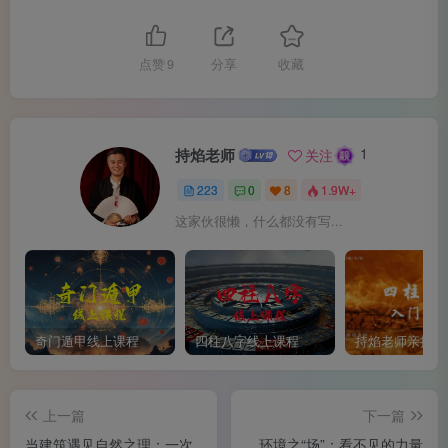
点赞
9
分享
收藏
1
持焰老师
关注
223
0
8
1.9W+
这家伙很懒，什么都没有写...
二、什么是“气”？——从传统文化到现代科学的理解
奇门遁甲线上课程
四柱八字线上课程
古人讲“人活一口气”。这句话可以有两层理解：
上一篇
下一篇
当建筑遇见自然之理：一次
环境之“场”：看不见的力量