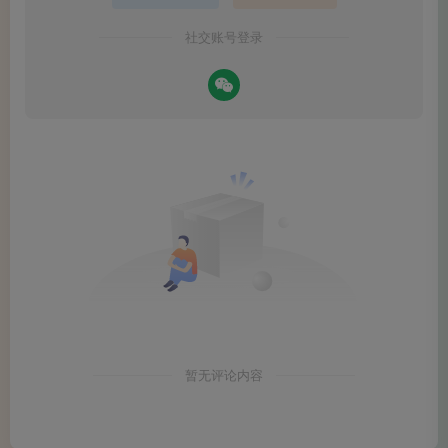
社交账号登录
现代心理学和神经科学也表明：人的精神状态、注意
力、创造力，与环境的安静程度、光线、气流、色彩、空间
布局密切相关。 这其实就是古人“风水”说的科学内核——环
境对心理和行为的深刻影响。
暂无评论内容