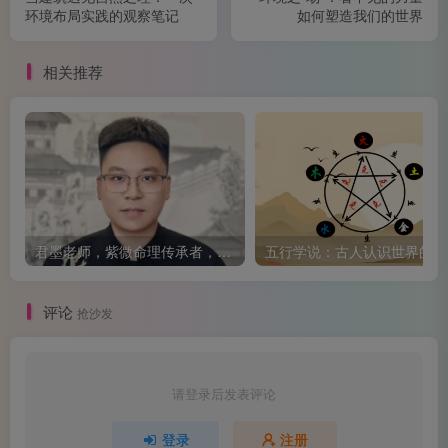
1. 生理之气：呼吸、血液循环、新陈代谢——这是生命
环境布局实践的观察笔记
如何塑造我们的世界
存在的基础。
相关推荐
2. 精神之气：一个人的状态、精力、意志力，即所谓的
“精气神”。
中国传统哲学把“气”分为：
君墨老师，紫微命理传承者，玄空风水领路人
五
评论
抢沙发
· 生气：让万物生长、充满活力的能量。
· 精气：人体内在的生命力与精神资源。
请登录后发表评论
· 运气：人与外部环境互动中产生的机会流。
登录
注册