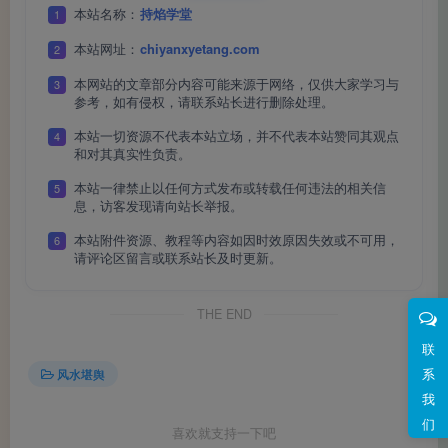
本站名称：
持焰学堂
1
粮”。那是体力与时间的线性投入。
本站网址：
chiyanxyetang.com
2
本网站的文章部分内容可能来源于网络，仅供大家学习与
3
参考，如有侵权，请联系站长进行删除处理。
但在智能化时代，单纯“埋头苦干”已很难带来非线性增
本站一切资源不代表本站立场，并不代表本站赞同其观点
4
和对其真实性负责。
长。现代社会的“勤奋”，更多是指对信息、资源、人际关系
本站一律禁止以任何方式发布或转载任何违法的相关信
的整合能力，以及对自己生命节奏与外部环境的理解。
5
息，访客发现请向站长举报。
本站附件资源、教程等内容如因时效原因失效或不可用，
6
请评论区留言或联系站长及时更新。
这并非否定努力，而是强调：拼搏是必要条件，但并非
THE END
充分条件。 真正做成大事的人，往往懂得在正确的时间、正
确的地点、与正确的人、做正确的事。这背后，就是对“环境
联
系
风水堪舆
能量”的感知与利用。
我
们
喜欢就支持一下吧