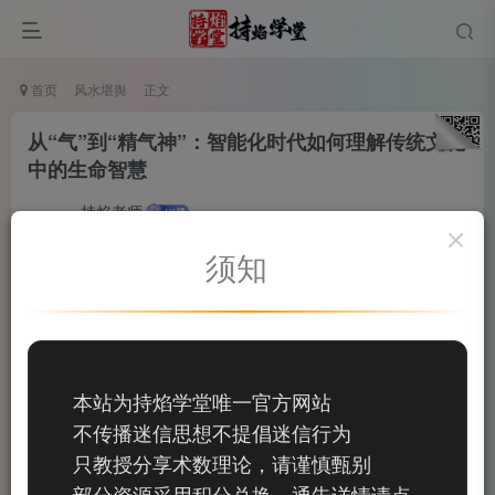
首页
风水堪舆
正文
从“气”到“精气神”：智能化时代如何理解传统文化
中的生命智慧
持焰老师
1
关注
私信
须知
2个月前更新
0
54
9
在智能化、数字化飞速发展的今天，很多人误以为传统
文化的“阴阳”“风水”“气场”等概念是落后的、甚至带有迷信色
彩。事实上，这些概念背后隐藏着古人对自然规律、生命成
本站为持焰学堂唯一官方网站
长与环境关系的深刻观察。
不传播迷信思想不提倡迷信行为
只教授分享术数理论，请谨慎甄别
部分资源采用积分兑换，通告详情请点