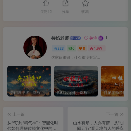
环境和整体格局。这并非迷信“方位决定命运”，而是一种朴
点赞
12
分享
收藏
素的生态智慧：背山可以挡风，面水可以获取水源与便利交
通，向阳则有利于采光与健康。他们讲究“向”，实际上是在
明确自身的定位与发展方向——你面向哪里，你的志向就在
1
持焰老师
关注
哪里。
223
0
8
1.9W+
这家伙很懒，什么都没有写...
奇门遁甲线上课程
四柱八字线上课程
上一篇
下一篇
从“气”到“精气神”：智能化时
山水有形，人亦有情：从“阴
代如何理解传统文化中的生
阳五行”看天地与人的呼应