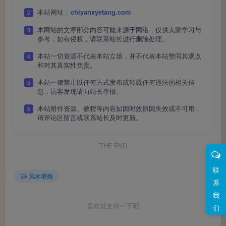
本站网址：
chiyanxyetang.com
2
本网站的文章部分内容可能来源于网络，仅供大家学习与
3
参考，如有侵权，请联系站长进行删除处理。
这个概念告诉我们一个深刻的道理：环境看似虚空，却
本站一切资源不代表本站立场，并不代表本站赞同其观点
4
是孕育生长的活“场”。 没有春天的气候场，就没有树木的生
和对其真实性负责。
长。这并非玄学，而是一个基于观察的朴素认知：任何生命
本站一律禁止以任何方式发布或转载任何违法的相关信
5
息，访客发现请向站长举报。
的成长、任何事业的成就，都离不开其所依托的支撑系统。
本站附件资源、教程等内容如因时效原因失效或不可用，
6
请评论区留言或联系站长及时更新。
这种“场”的思维，对我们的现实生活有什么指导意义
THE END
呢？
联
风水堪舆
系
我
喜欢就支持一下吧
们
第一，它提醒我们重视“环境”的构建。 古代人在选择居
所和建造城市时，强调要观察“山水形势”，注重周边的自然