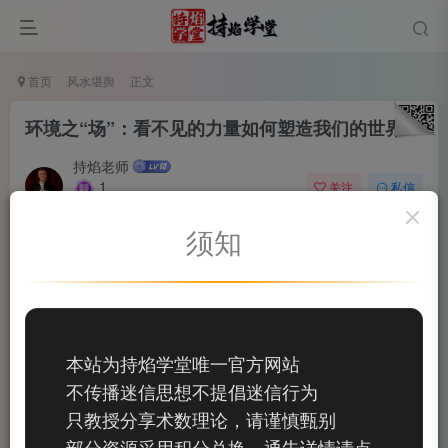
首页
风水堪舆
正文
环境之“场”：看不见的力量如何塑造我们的世界
持焰老师
1
关注
私信
2个月前发布
须知
0
49
12
我们常说“春华秋实”，惊叹于树木在春天的繁茂。但您
是否想过，这股让树木抽枝发芽、生机勃勃的力量究竟来自
哪里？
本站为持焰学堂唯一官方网站
不传播迷信思想不提倡迷信行为
只教授分享术数理论，请谨慎甄别
部分资源采用积分兑换，通告详情请点