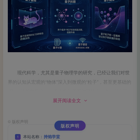
现代科学，尤其是量子物理学的研究，已经让我们对世
界的认知从宏观的“物体”深入到微观的“粒子”，甚至更基础的
“场”。科学家提出，一切物质的周围都可能存在着一种相互
展开阅读全文
作用的“场”，物质与物质、人与环境之间，始终进行着微妙
的能量与信息交换。从这个角度看，我们日常视为“虚空”的
空间，其实并不“空”。它充满了潜在的可能性和动态的相互
©
版权声明
版权声明
作用——这有些类似于物理学中“零点场”或“量子场”的概念，
本站名称：
持焰学堂
1
一种看似不存在、却支撑着物质基本特性的基底状态。