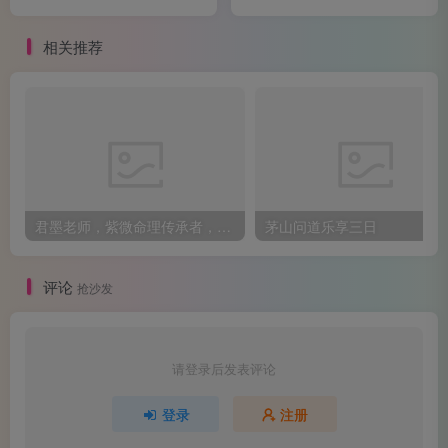
命智慧
第二，它让我们理解“传承”与“根基”的价值。 口述中提
相关推荐
到的家族影响，并非指宿命的“血统论”，而是强调家庭环
境、教育氛围和早期经历对一个人成长路径的深刻塑造。一
个孩子体魄强健、性格乐观，往往与其童年的营养、关爱和
快乐环境相关。一个地区如江苏的富饶，与其说是“地运”使
然，不如说是得益于其优越的自然禀赋（水网密布、土壤肥
沃）、长期积累的农耕技术、重视教育与商业的文化传统，
君墨老师，紫微命理传承者，玄空风水领路人
茅山问道乐享三日
以及历代先民的勤劳经营。这些共同构成了一个地区发展的
“环境场”。
评论
抢沙发
请登录后发表评论
登录
注册