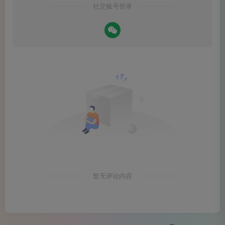
社交账号登录
第三，它引导我们思考“人生规划”中的主动选择。 口述
中反复出现“寻”这个字——寻找方向、寻找位置、寻找自己
的“场”。这本质上是在问：我要去哪里？我的志向是什么？
就像开车一样，你必须先坐到驾驶室里，握住方向盘，才知
道刹车与油门的意义。我们不能被动地等待环境的“赐予”，
而要主动去选择、适应，甚至改造自己周围的“场”。
暂无评论内容